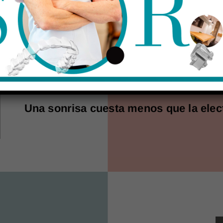
así trabajam
Una sonrisa cuesta menos que la elect