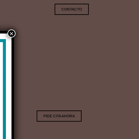
CONTACTO
×
oring
PIDE CITA AHORA