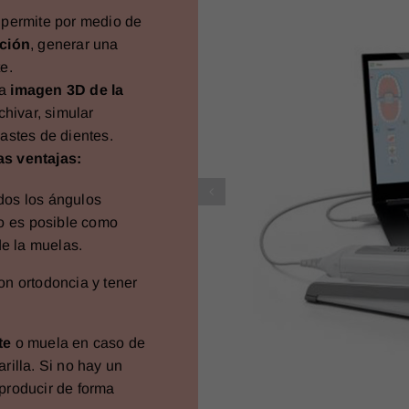
 permite por medio de
ación
, generar una
e.
na
imagen 3D de la
rchivar, simular
astes de dientes.
as ventajas:
dos los ángulos
no es posible como
de la muelas.
on ortodoncia y tener
te
o muela en caso de
rilla. Si no hay un
eproducir de forma